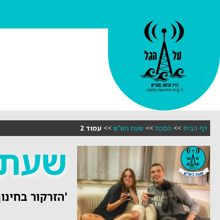
דף הבית
>>
הסכת
>>
שעת הש"ש
>>
עמוד 2
שעת 
'הזרקור בחינוך