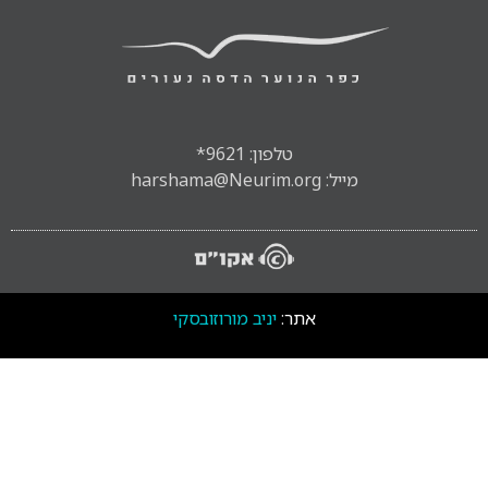
טלפון: 9621*
מייל: harshama@Neurim.org
אתר:
יניב מורוזובסקי