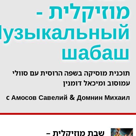
וזיקלית -
Музыкальны
шаба
נית מוסיקה בשפה הרוסית עם סוולי
סוב ומיכאל דומנין
c Амосов Савелий & Домнин Мих
שבת מוזיקלית –