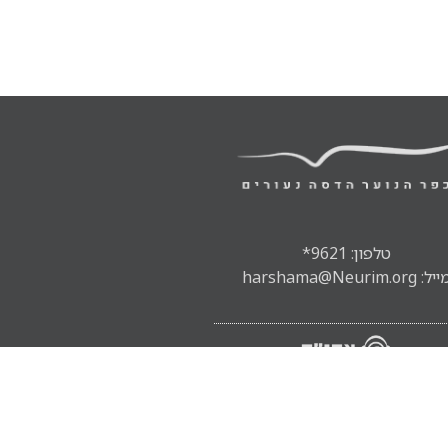
טלפון: 9621*
ל: harshama@Neurim.org
אתר:
יניב מורוזובסקי