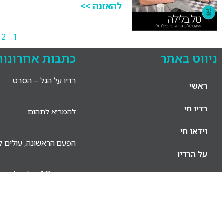
להאזנה >>
2
1
ניווט באתר
כתבות אחרונות
רדיו על הגל – הסרט
ראשי
רדיו חי
להמריא לתהום
וידאו חי
הפעם הראשונה, עולים לא
על הרדיו
וידאו: ב־1.3 עולים לאוויר!
צרו קשר