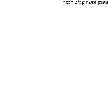
יגמן ומשה קב"ט הכפר