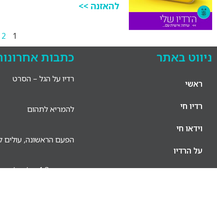
להאזנה >>
2
1
ניווט באתר
כתבות אחרונות
רדיו על הגל – הסרט
ראשי
רדיו חי
להמריא לתהום
וידאו חי
הפעם הראשונה, עולים לא
על הרדיו
וידאו: ב־1.3 עולים לאוויר!
צרו קשר