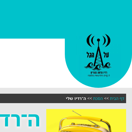
דף הבית
>>
הסכת
>>
ה־רדיו שלי
ה־רדי