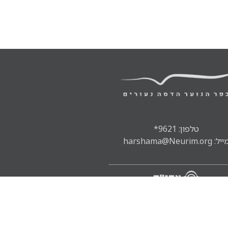
טלפון: 9621*
ל: harshama@Neurim.org
אתר:
יניב מורוזובסקי